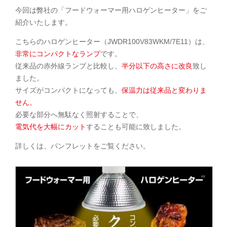
今回は弊社の「フードウォーマー用ハロゲンヒーター」をご
紹介いたします。
こちらのハロゲンヒーター（JWDR100V83WKM/7E11）は、
非常にコンパクトなランプ
です。
従来品の赤外線ランプと比較し、
半分以下の高さに改良
致し
ました。
サイズがコンパクトになっても、
保温力は従来品と変わりま
せん。
必要な部分へ無駄なく照射することで、
電気代を大幅にカット
することも可能に致しました。
詳しくは、パンフレットをご覧ください。