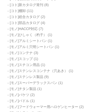
[コト]新カタログ発刊
(8)
[コト]棚卸
(11)
[コト]総合カタログ
(2)
[コト]部品カタログ
(4)
[モノ]HACCP対応
(7)
[モノ]ひしゃく（杓子）
(1)
[モノ]アルミシートパン
(1)
[モノ]アルミ穴明シートパン
(1)
[モノ]コンテナ
(3)
[モノ]スコップ
(1)
[モノ]スチコン用品
(1)
[モノ]ステンレスコンテナ（穴あき）
(1)
[モノ]ステンレス製品
(9)
[モノ]スーパーデラックスパン
(1)
[モノ]チタン製品
(1)
[モノ]バケツ
(2)
[モノ]パドル
(1)
[モノ]フードウォーマー用ハロゲンヒーター
(2)